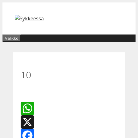
Siirry
sisältöön
Valikko
10
WhatsApp
X