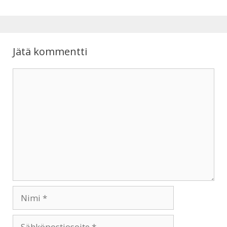
p
o
p
k
Jätä kommentti
Kommentti
Nimi
Sähköpostiosoite