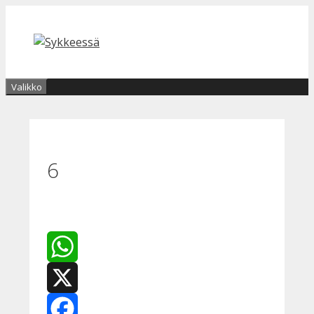
Siirry
sisältöön
Valikko
6
WhatsApp
X