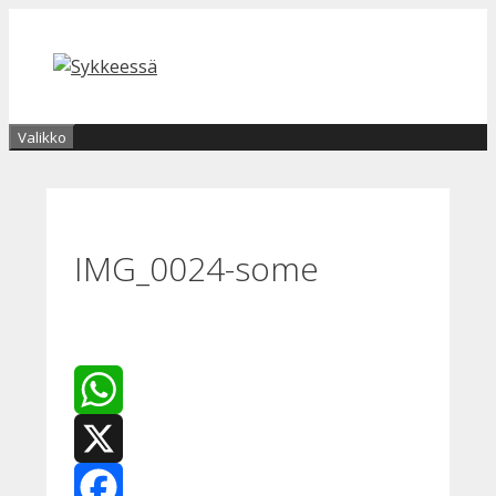
Siirry
sisältöön
Valikko
IMG_0024-some
WhatsApp
X