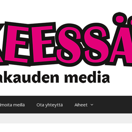
Ilmoita meillä
Ota yhteyttä
Aiheet