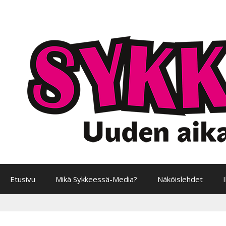
Siirry
sisältöön
Etusivu
Mikä Sykkeessä-Media?
Näköislehdet