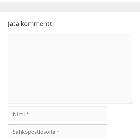
p
k
Jätä kommentti
Kommentti
Nimi
Sähköpostiosoite