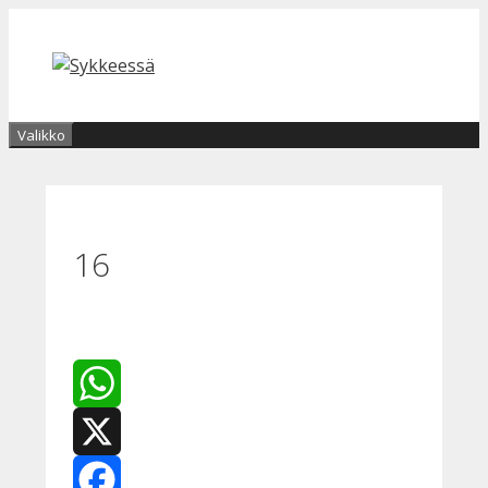
Siirry
sisältöön
Valikko
16
WhatsApp
X