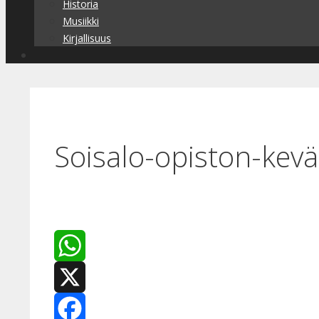
Historia
Musiikki
Kirjallisuus
Soisalo-opiston-kevä
WhatsApp
X