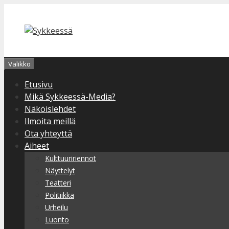
Siirry
sisältöön
Valikko
Etusivu
Mikä Sykkeessä-Media?
Näköislehdet
Ilmoita meillä
Ota yhteyttä
Aiheet
Kulttuuririennot
Näyttelyt
Teatteri
Politiikka
Urheilu
Luonto