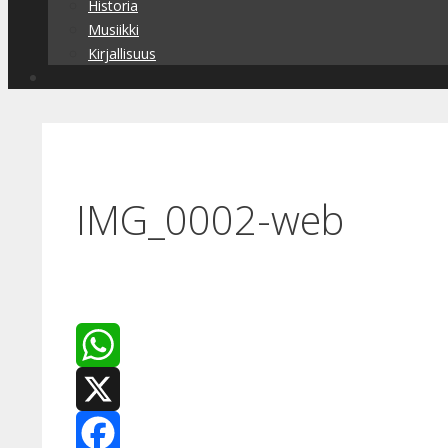
Historia
Musiikki
Kirjallisuus
IMG_0002-web
WhatsApp
X