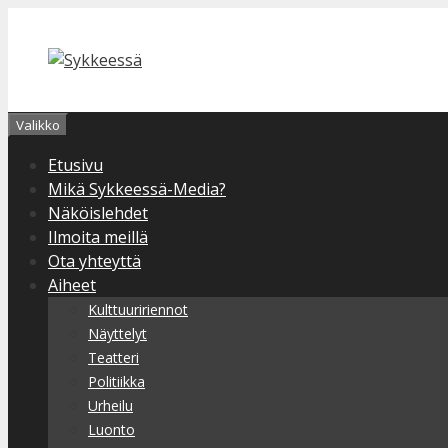
Siirry
sisältöön
Valikko
Etusivu
Mikä Sykkeessä-Media?
Näköislehdet
Ilmoita meillä
Ota yhteyttä
Aiheet
Kulttuuririennot
Näyttelyt
Teatteri
Politiikka
Urheilu
Luonto