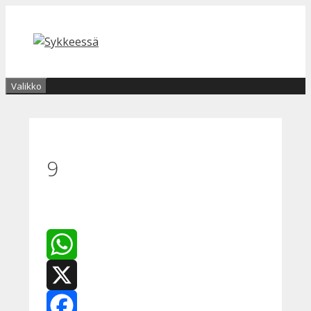
Siirry
sisältöön
Valikko
9
WhatsApp
X