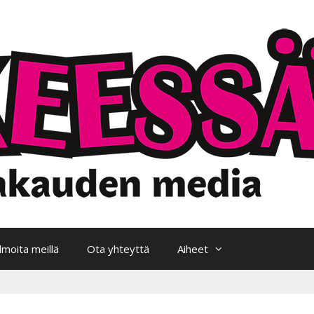
Ilmoita meillä
Ota yhteyttä
Aiheet