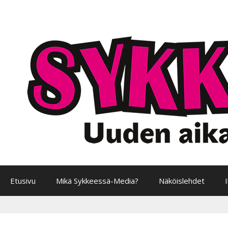
Siirry
sisältöön
Etusivu
Mikä Sykkeessä-Media?
Näköislehdet