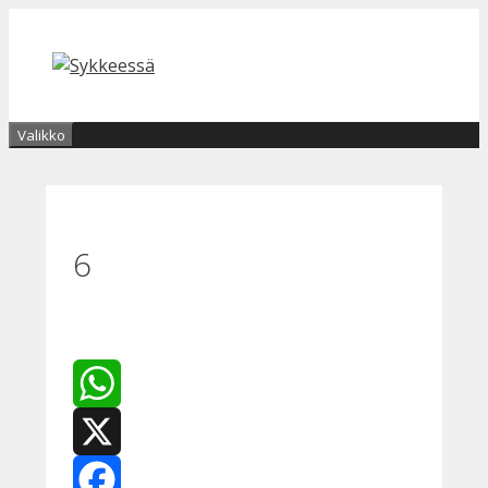
Siirry
sisältöön
Valikko
6
WhatsApp
X