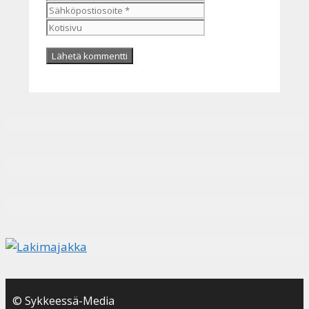
Kotisivu
© Sykkeessä-Media