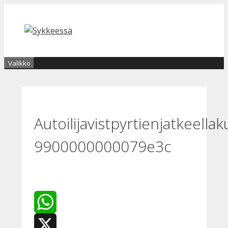
Siirry
sisältöön
Valikko
Autoilijavistpyrtienjatkeellak
9900000000079e3c
WhatsApp