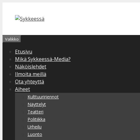
Siirry
sisältöön
Valikko
Etusivu
Mikä Sykkeessä-Media?
Näköislehdet
Ilmoita meillä
Ota yhteyttä
Aiheet
Kulttuuririennot
Näyttelyt
Teatteri
Politiikka
Urheilu
Luonto