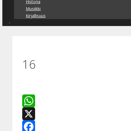
Historia
Musiikki
Kirjallisuus
16
WhatsApp
X