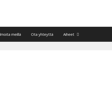
Ilmoita meillä
Ota yhteyttä
Aiheet