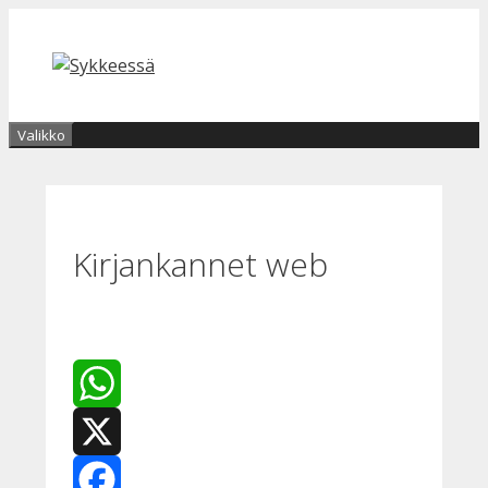
Siirry
sisältöön
Valikko
Kirjankannet web
WhatsApp
X