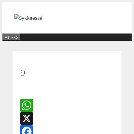
Siirry
sisältöön
Valikko
9
WhatsApp
X