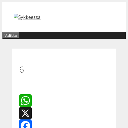
Siirry
sisältöön
Valikko
6
WhatsApp
X