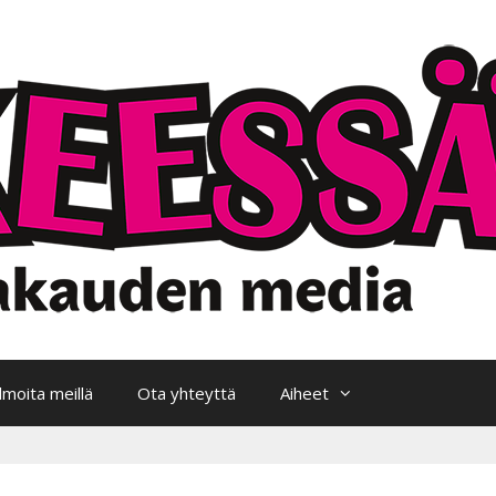
Ilmoita meillä
Ota yhteyttä
Aiheet