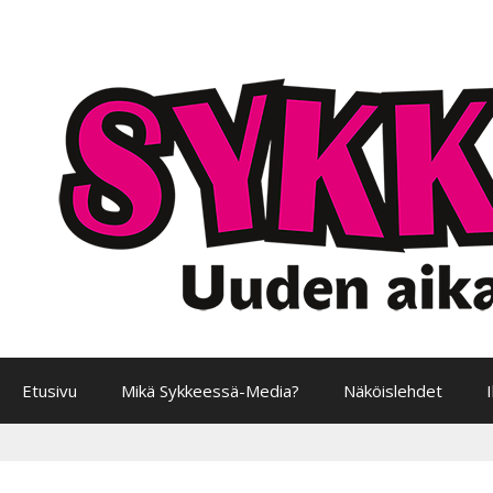
Siirry
sisältöön
Etusivu
Mikä Sykkeessä-Media?
Näköislehdet