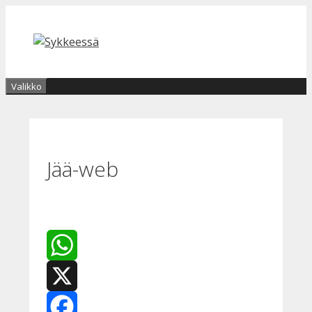
Siirry
sisältöön
Valikko
Jää-web
WhatsApp
X