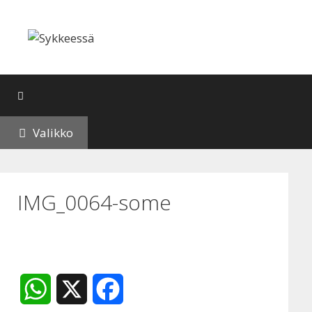
Siirry
sisältöön
Valikko
IMG_0064-some
W
X
F