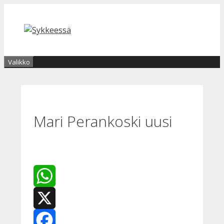
Siirry
sisältöön
Valikko
Mari Perankoski uusi
WhatsApp
X