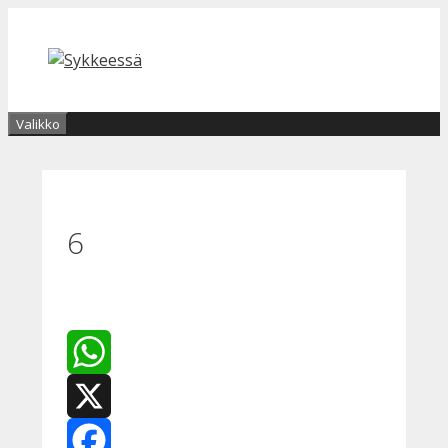
Siirry
sisältöön
Valikko
6
WhatsApp
X