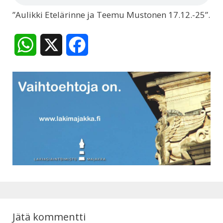
”Aulikki Etelärinne ja Teemu Mustonen 17.12.-25”.
W
X
F
h
a
a
c
t
e
s
b
A
o
p
o
p
k
Jätä kommentti