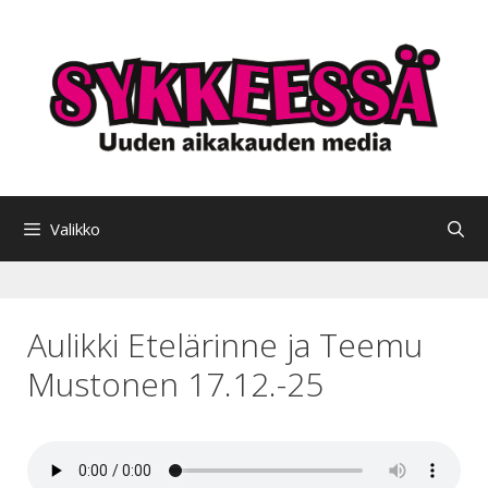
Siirry
sisältöön
Valikko
Aulikki Etelärinne ja Teemu
Mustonen 17.12.-25