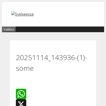
Siirry
sisältöön
Valikko
20251114_143936-(1)-
some
WhatsApp