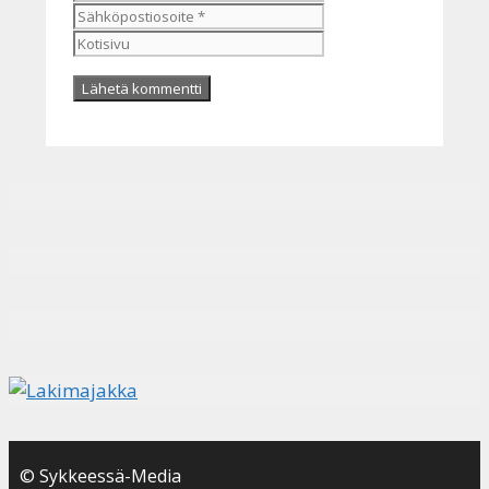
Kotisivu
© Sykkeessä-Media