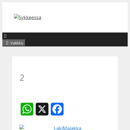
Siirry
sisältöön
Valikko
2
WhatsApp
X
Facebook