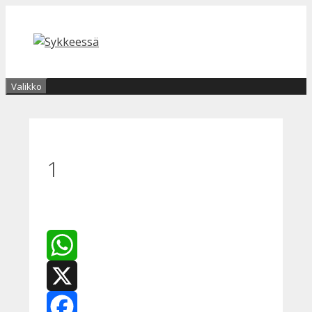
Siirry
sisältöön
Valikko
1
WhatsApp
X