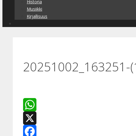
Historia
Musiikki
Kirjallisuus
20251002_163251-(
WhatsApp
X