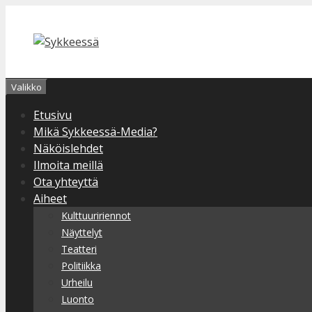
Siirry
sisältöön
Valikko
Etusivu
Mikä Sykkeessä-Media?
Näköislehdet
Ilmoita meillä
Ota yhteyttä
Aiheet
Kulttuuririennot
Näyttelyt
Teatteri
Politiikka
Urheilu
Luonto