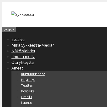
Siirry
sisältöön
Valikko
Etusivu
Mikä Sykkeessä-Media?
Näköislehdet
Ilmoita meillä
Ota yhteyttä
Aiheet
Kulttuuririennot
Näyttelyt
Teatteri
Politiikka
Urheilu
Luonto