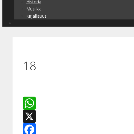
Historia
Musiikki
Kirjallisuus
18
WhatsApp
X