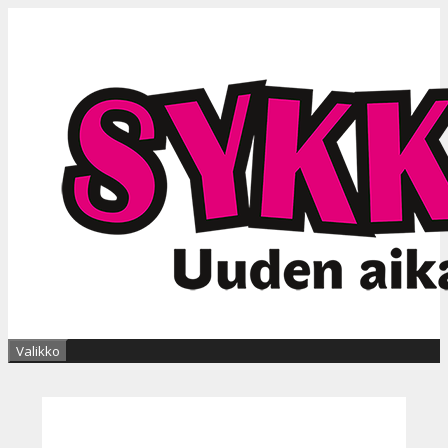
Siirry
sisältöön
Valikko