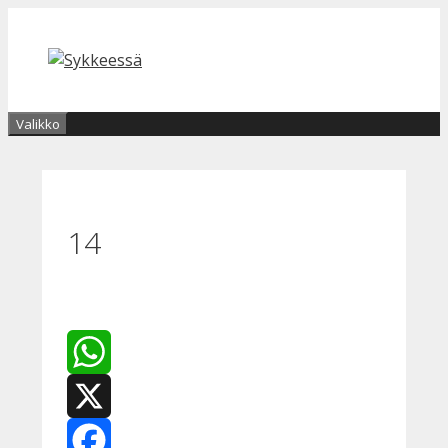
Siirry
sisältöön
Valikko
14
WhatsApp
X