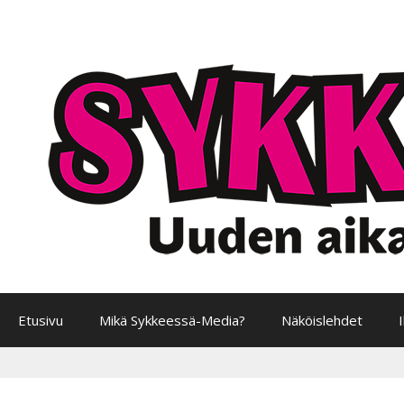
Siirry
sisältöön
Etusivu
Mikä Sykkeessä-Media?
Näköislehdet