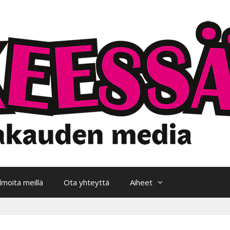
Ilmoita meillä
Ota yhteyttä
Aiheet