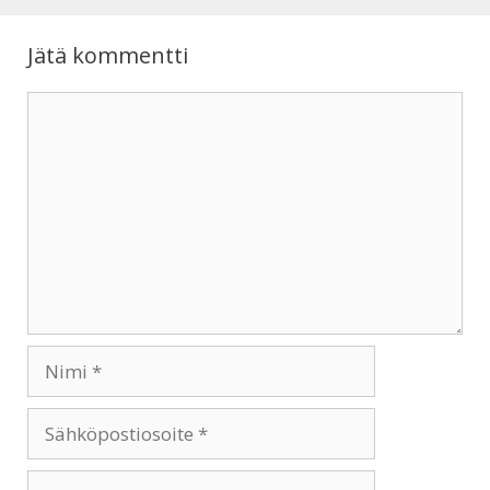
p
k
Jätä kommentti
Kommentti
Nimi
Sähköpostiosoite
Kotisivu