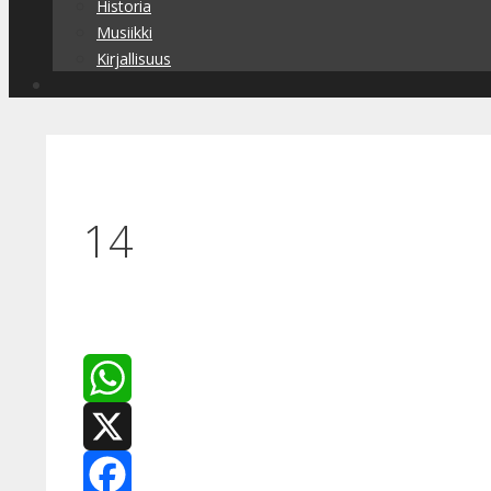
Historia
Musiikki
Kirjallisuus
14
WhatsApp
X