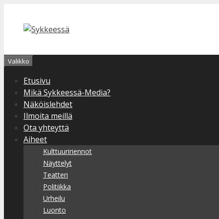
Siirry
sisältöön
Valikko
Etusivu
Mikä Sykkeessä-Media?
Näköislehdet
Ilmoita meillä
Ota yhteyttä
Aiheet
Kulttuuririennot
Näyttelyt
Teatteri
Politiikka
Urheilu
Luonto