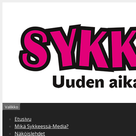
Siirry
sisältöön
Valikko
Etusivu
Mikä Sykkeessä-Media?
Näköislehdet