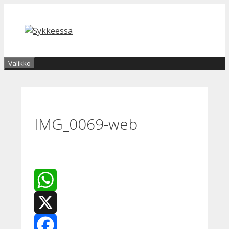
Siirry
sisältöön
Valikko
IMG_0069-web
WhatsApp
X