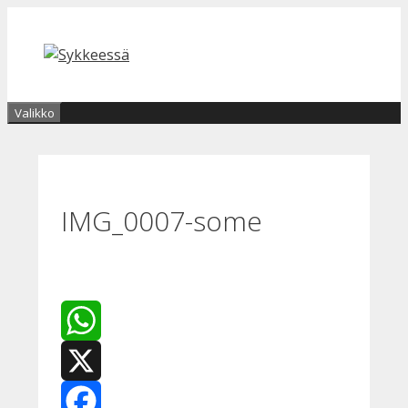
Siirry
sisältöön
Valikko
IMG_0007-some
WhatsApp
X