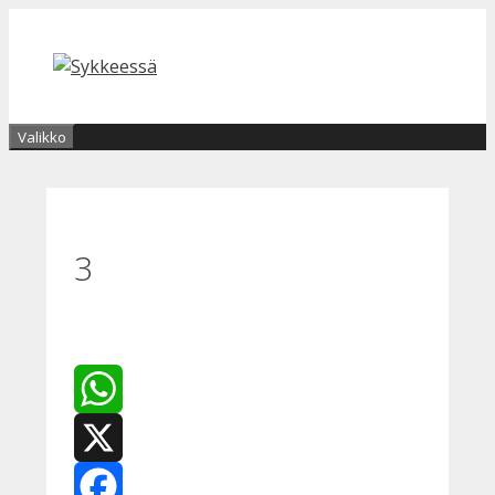
Siirry
sisältöön
Valikko
3
WhatsApp
X