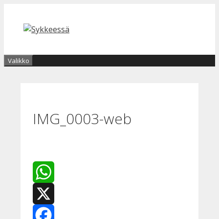
Siirry
sisältöön
Valikko
IMG_0003-web
WhatsApp
X