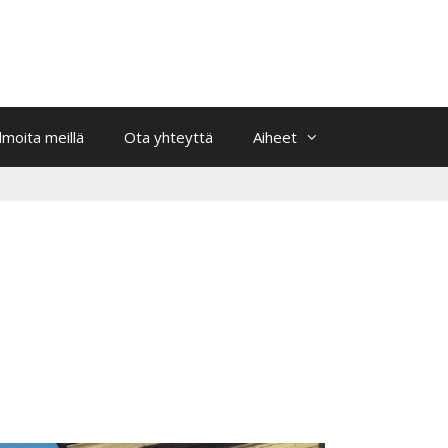
Ilmoita meillä
Ota yhteyttä
Aiheet