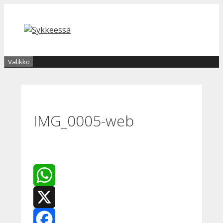
Siirry
sisältöön
Valikko
IMG_0005-web
WhatsApp
X