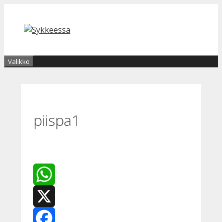
Siirry
sisältöön
Valikko
piispa1
WhatsApp
X