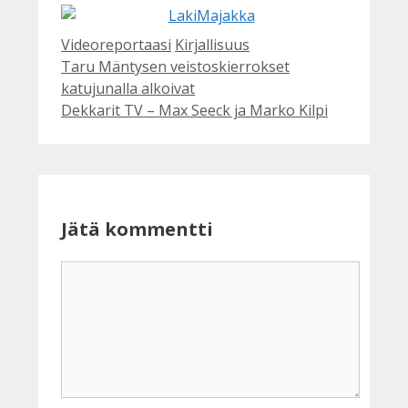
Facebook
Kategoriat
Avainsanat
Videoreportaasi
Kirjallisuus
Taru Mäntysen veistoskierrokset
katujunalla alkoivat
Dekkarit TV – Max Seeck ja Marko Kilpi
Jätä kommentti
Kommentti