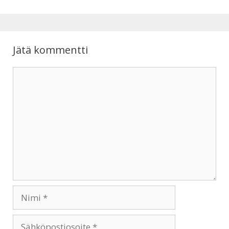
p
o
p
k
Jätä kommentti
Kommentti
Nimi
Sähköpostiosoite