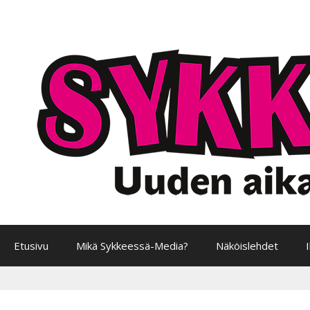
Siirry
sisältöön
Etusivu
Mikä Sykkeessä-Media?
Näköislehdet