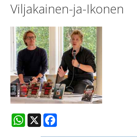
Viljakainen-ja-Ikonen
W
X
F
h
a