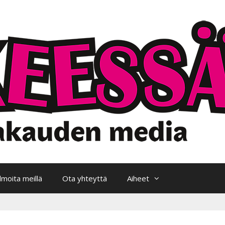
Ilmoita meillä
Ota yhteyttä
Aiheet