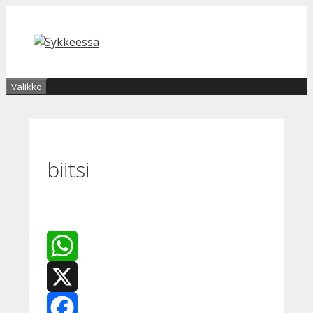
Siirry
sisältöön
Valikko
biitsi
WhatsApp
X