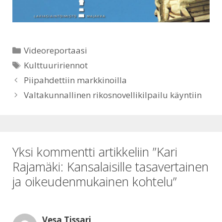
A
o
p
o
Kategoriat
Videoreportaasi
p
k
Avainsanat
Kulttuuririennot
Piipahdettiin markkinoilla
Valtakunnallinen rikosnovellikilpailu käyntiin
Yksi kommentti artikkeliin ”Kari
Rajamäki: Kansalaisille tasavertainen
ja oikeudenmukainen kohtelu”
Vesa Tissari