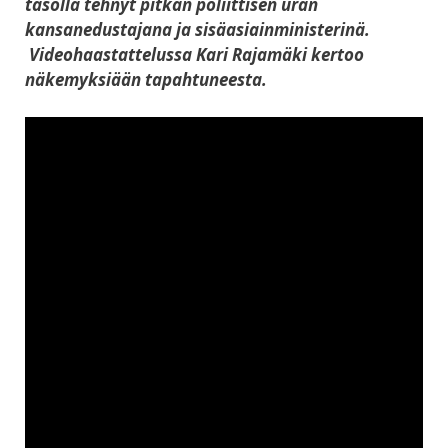
tasolla tehnyt pitkän poliittisen uran
kansanedustajana ja sisäasiainministerinä.
Videohaastattelussa Kari Rajamäki kertoo
näkemyksiään tapahtuneesta.