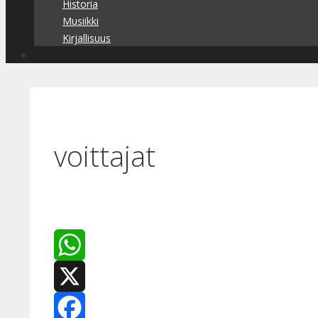
Historia
Musiikki
Kirjallisuus
voittajat
WhatsApp
X