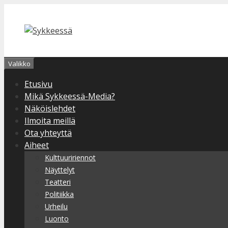
Siirry
sisältöön
Valikko
Etusivu
Mikä Sykkeessä-Media?
Näköislehdet
Ilmoita meillä
Ota yhteyttä
Aiheet
Kulttuuririennot
Näyttelyt
Teatteri
Politiikka
Urheilu
Luonto