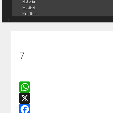
Historia
Musiikki
Kirjallisuus
7
WhatsApp
X