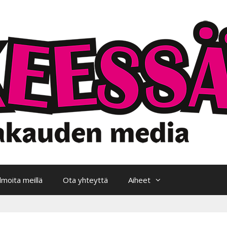
Ilmoita meillä
Ota yhteyttä
Aiheet