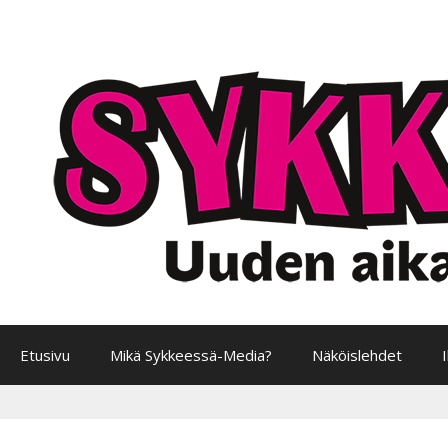
Siirry
sisältöön
Etusivu
Mikä Sykkeessä-Media?
Näköislehdet